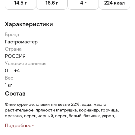
после вскрытия продукт готов к употреблению.
14.5 г
16.6 г
4 г
224 ккал
Храните при температуре от 0 ℃ до + 6 ℃ при
относительной влажности не более 75% — 21 сутки. После
Характеристики
вскрытия упаковки — при температуре от +2 ℃ до + 6 ℃ не
более 24 часов.
Бренд
Гастромастер
Страна
РОССИЯ
Условия хранения
0 ... +4
Вес
1 кг
Состав
Филе куриное, сливки питьевые 22%, вода, масло
растительное, пряности (петрушка, кориандр, горчица,
орегано, перец черный, перец белый, базилик, укроп,
розмарин, майоран, чеснок, лук, томат, лист лавровый),
Подробнее
чеснок, лук репчатый , сыворотка молочная, соль,
мальтодекстрин, экстракт сливок натуральный,