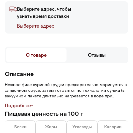
Выберите адрес, чтобы
узнать время доставки
Выберите адреc
О товаре
Отзывы
Описание
Нежное филе куриной грудки предварительно маринуется в
сливочном соусе, затем готовится по технологии су-вид (в
вакуумном пакете длительно нагревается в воде при
постоянно низкой температуре). Мясо приобретает мягкую
Подробнее
и сочную текстуру по всей толщине грудки, насыщенный
Пищевая ценность на 100 г
сливочный вкус и пряный аромат.
Погрузите продукт в вакуумной упаковке (сняв этикетку) в
Белки
Жиры
Углеводы
Калории
горячую воду (около +80 °C) в течение 10—15 минут. Затем