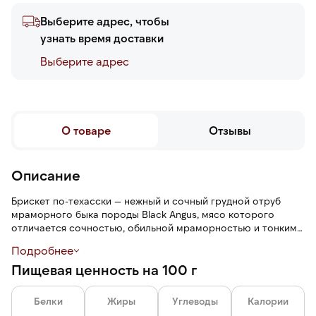
Выберите адрес, чтобы
узнать время доставки
Выберите адреc
О товаре
Отзывы
Описание
Брискет по-техасски — нежный и сочный грудной отруб
мраморного быка породы Black Angus, мясо которого
отличается сочностью, обильной мраморностью и тонкими
жировыми прослойками.
Подробнее
Пищевая ценность на 100 г
Брискет готовится методом медленного томления при
низкой температуре. Сначала мясо маринуется в смеси
горчицы, морской соли и дробленого перца. После томится
Белки
Жиры
Углеводы
Калории
в течение 9 часов в смокере на дубовых дровах при