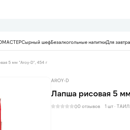
ОМАСТЕР
Сырный шеф
Безалкогольные напитки
Для завтр
ая 5 мм "Aroy-D", 454 г
AROY-D
Лапша рисовая 5 мм 
0 отзывов
1 шт
·
ТАИЛ
0