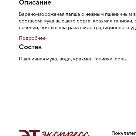
Описание
Варено-мороженая лапша с нежным пшеничным в
составом: мука высшего сорта, крахмал тапиоки, 
сечении, почти в два раза шире традиционного уд
в составе придает лапше эластичность и упругост
Подробнее
Состав
Лапша подходит для приготовления различных су
для мяса и морепродуктов.
Пшеничная мука, вода, крахмал тапиоки, соль.
Варено-мороженный удон Kekeshi удобен в приме
вес для одной порции.
Покупате