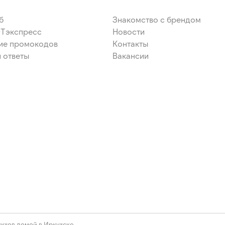
б
Знакомство с брендом
ЭТэкспресс
Новости
ие промокодов
Контакты
 ответы
Вакансии
ктов домой в Иркутске.