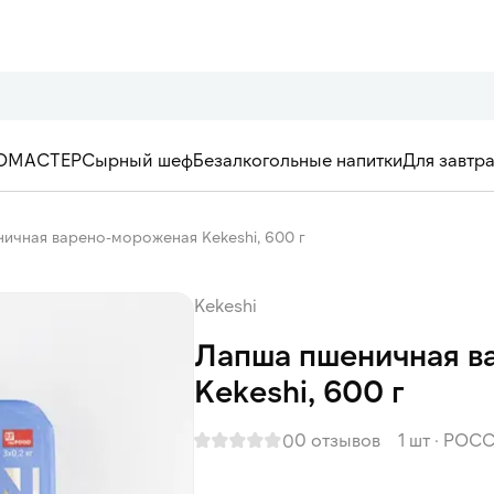
ОМАСТЕР
Сырный шеф
Безалкогольные напитки
Для завтр
ичная варено-мороженая Kekeshi, 600 г
Kekeshi
Лапша пшеничная в
Kekeshi, 600 г
0 отзывов
1 шт
·
РОСС
0