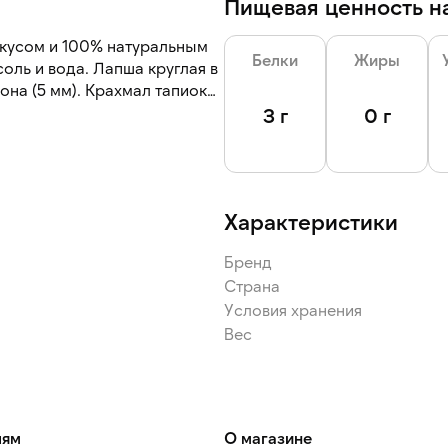
Пищевая ценность на
кусом и 100% натуральным
Белки
Жиры
соль и вода. Лапша круглая в
она (5 мм). Крахмал тапиока
ь.
3 г
0 г
пов, вок-блюд и гарниров
Характеристики
нении: 200 г — подходящий
Бренд
Страна
Условия хранения
Вес
лям
О магазине