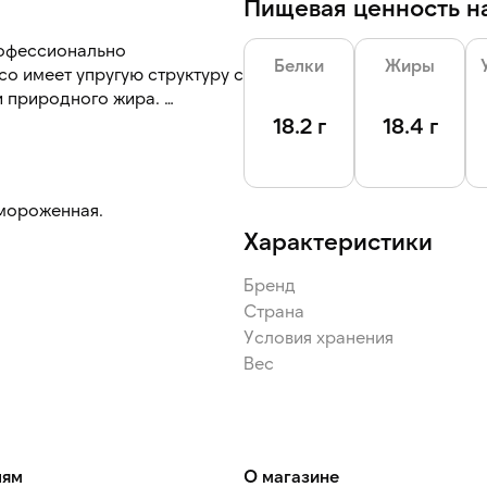
Пищевая ценность на
рофессионально
Белки
Жиры
о имеет упругую структуру с
 природного жира.
бройлера. Мясо не
18.2 г
18.4 г
тается сочным при
амороженная.
Характеристики
Бренд
Страна
Условия хранения
Вес
лям
О магазине