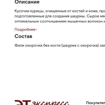
Описание
Кусочки курицы, очищенные от костей и кожи, п
подготовленные для создания шаурмы. Сырое мяс
оптимальным соотоншением мышечных волокон и
В качестве сырья используются тушки цыпленка-
Подробнее
водянистое, не имеет посторонних привкусов. Ос
Состав
приготовлении.
Филе окорочка без кости (шаурма с окорочка) з
Продукция не содержит ГМО.
Покупате