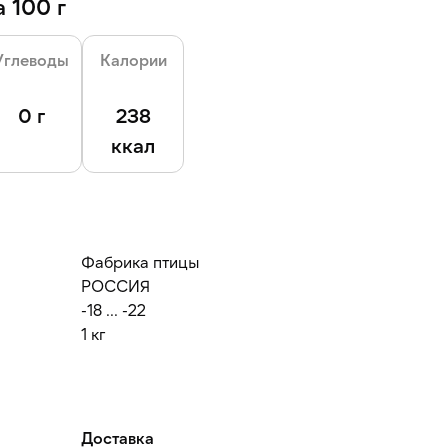
 100 г
Углеводы
Калории
0 г
238
ккал
Фабрика птицы
РОССИЯ
-18 ... -22
1 кг
Доставка