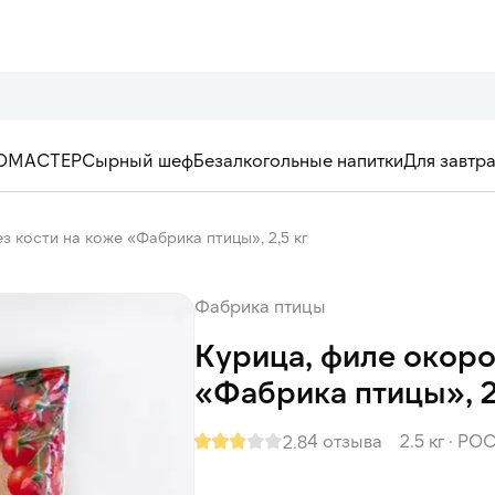
ОМАСТЕР
Сырный шеф
Безалкогольные напитки
Для завтр
з кости на коже «Фабрика птицы», 2,5 кг
Фабрика птицы
Курица, филе окоро
«Фабрика птицы», 2
4 отзыва
2.5 кг
·
РО
2.8