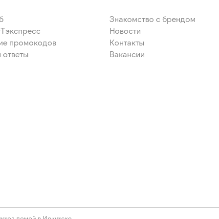
б
Знакомство с брендом
ЭТэкспресс
Новости
ие промокодов
Контакты
 ответы
Вакансии
ктов домой в Иркутске.