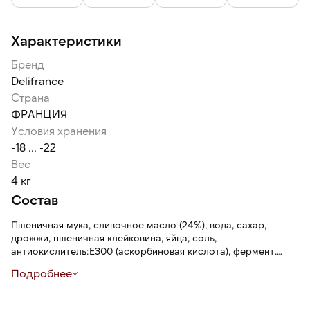
Характеристики
Бренд
Delifrance
Страна
ФРАНЦИЯ
Условия хранения
-18 ... -22
Вес
4 кг
Состав
Пшеничная мука, сливочное масло (24%), вода, сахар,
дрожжи, пшеничная клейковина, яйца, соль,
антиокислитель:Е300 (аскорбиновая кислота), фермент.
Может содержать следы соевого лецитина, кунжута и
Подробнее
орехов.