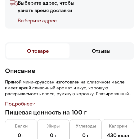
Выберите адрес, чтобы
узнать время доставки
Выберите адреc
О товаре
Отзывы
Описание
Прямой мини-круассан изготовлен на сливочном масле
имеет яркий сливочный аромат и вкус, хорошую
раскрываемость слоев, румяную корочку. Глазированный
круассан быстрозаморожен и готов к приготовлению.
Подробнее
Выпекается после разморозки в течение 13–15 минут при
Пищевая ценность на 100 г
температуре 170°С.
Белки
Жиры
Углеводы
Калории
0 г
0 г
0 г
430 ккал