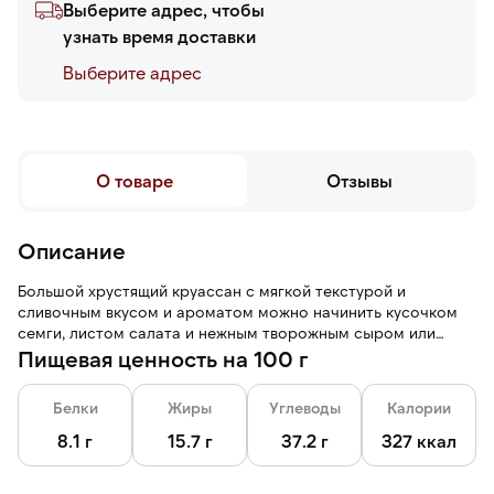
Выберите адрес, чтобы
узнать время доставки
Выберите адреc
О товаре
Отзывы
Описание
Большой хрустящий круассан с мягкой текстурой и
сливочным вкусом и ароматом можно начинить кусочком
семги, листом салата и нежным творожным сыром или
подать его к яичнице с ароматным кофе.
Пищевая ценность на 100 г
Белки
Жиры
Углеводы
Калории
8.1 г
15.7 г
37.2 г
327 ккал