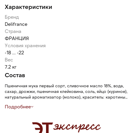
Характеристики
Бренд
Delifrance
Страна
ФРАНЦИЯ
Условия хранения
-18 ... -22
Вес
7.2 кг
Состав
Пшеничная мука первый сорт, сливочное масло 18%, вода,
сахар, дрожжи, пшеничная клейковина, соль, яйцо (куриное),
натуральный ароматизатор (молоко), краситель: каротины,
вещество для обработки муки: Е300 (аскорбиновая
Подробнее
кислота), ферментные препараты животного и микробного
происхождения.
Может содержать остаточное количество сои, орехов и
продукты их переработки.