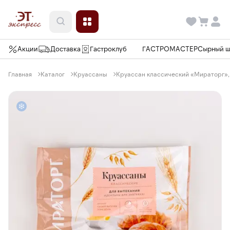
Акции
Доставка
Гастроклуб
ГАСТРОМАСТЕР
Сырный 
Главная
Каталог
Круассаны
Круассан классический «Мираторг», 