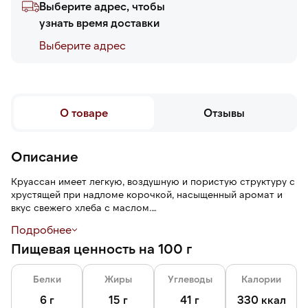
Выберите адрес, чтобы
узнать время доставки
Выберите адреc
О товаре
Отзывы
Описание
Круассан имеет легкую, воздушную и пористую структуру с
хрустящей при надломе корочкой, насыщенный аромат и
вкус свежего хлеба с маслом.
Подробнее
Выпекайте в течение 15–20 минут, предварительно
Пищевая ценность на 100 г
размораживать не надо.
Белки
Жиры
Углеводы
Калории
6 г
15 г
41 г
330 ккал