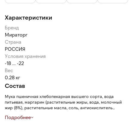
Характеристики
Бренд
Мираторг
Страна
РОССИЯ
Условия хранения
-18 ... -22
Вес
0.28 кг
Состав
Мука пшеничная хлебопекарная высшего сорта, вода
питьевая, маргарин (растительные жиры, вода, молочный
жир (8%), растительные масла, соль, антиокислитель
(лимонная кислота), ароматизатор, краситель (бета-
Подробнее
каротин), сахар, дрожжи хлебопекарные прессованные,
маргарин (растительные масла, вода, эмульгатор – лецитин
соевый, соль, регулятор кислотности – лимонная кислота,