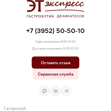
консервант – сорбат калия, натуральные красители: аннато,
куркумин), улучшитель хлебопекарный (пшеничная мука,
глюкоза, пшеничная клейковина, аскорбиновая кислота). На
предприятии используются продукты переработки молока,
злаков, глютена, сульфитов, яиц, орехов, кунжута.
+7 (3952) 50-50-10
Офис ежедневно 8:30-21:00
Доставка ежедневно 9:00-22:00
Оставить отзыв
Сервисная служба
Гастроклуб