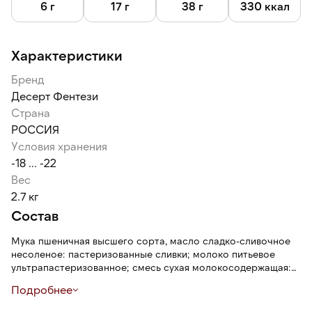
6 г
17 г
38 г
330 ккал
Характеристики
Бренд
Десерт Фентези
Страна
РОССИЯ
Условия хранения
-18 ... -22
Вес
2.7 кг
Состав
Мука пшеничная высшего сорта, масло сладко-сливочное
несоленое: пастеризованные сливки; молоко питьевое
ультрапастеризованное; смесь сухая молокосодержащая:
сахар, загустители (ацетилированный дикрахмалфосфат,
Подробнее
альгинат натрия), молоко сухое цельное, стабилизаторы
(ортофосфаты натрия, пирофосфат натрия, ароматизатор,