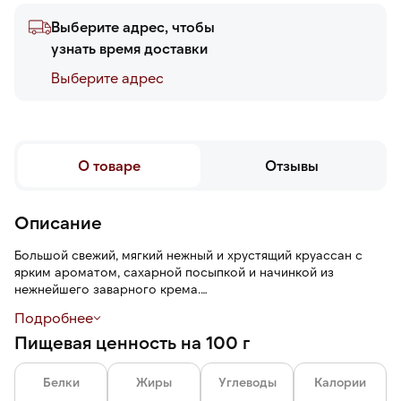
Выберите адрес, чтобы
узнать время доставки
Выберите адреc
О товаре
Отзывы
Описание
Большой свежий, мягкий нежный и хрустящий круассан с
ярким ароматом, сахарной посыпкой и начинкой из
нежнейшего заварного крема.
Подробнее
Мучное изделие быстро выпекается в духовом шкафу и
Пищевая ценность на 100 г
экономит время на кухне.
Белки
Жиры
Углеводы
Калории