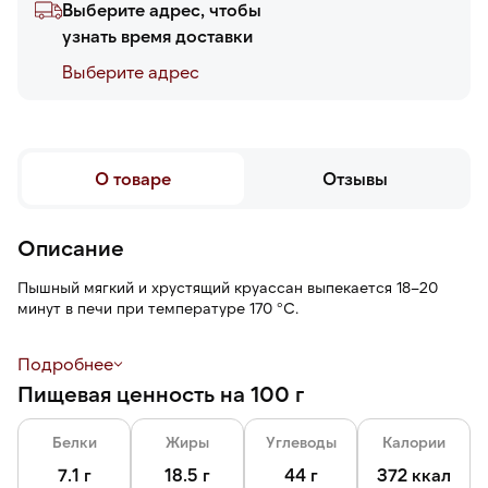
Выберите адрес, чтобы
узнать время доставки
Выберите адреc
О товаре
Отзывы
Описание
Пышный мягкий и хрустящий круассан выпекается 18–20
минут в печи при температуре 170 °С.
Натуральное сливочное масло придает выпечке нежный
Подробнее
аромат, хрустящую корочку, яркий аппетитный цвет и
Пищевая ценность на 100 г
эффектный внешний вид.
Круассан без начинки можно сочетать со сладкими и
Белки
Жиры
Углеводы
Калории
несладкими ингредиентами, создавая десерты или
оригинальные сэндвичи.
7.1 г
18.5 г
44 г
372 ккал