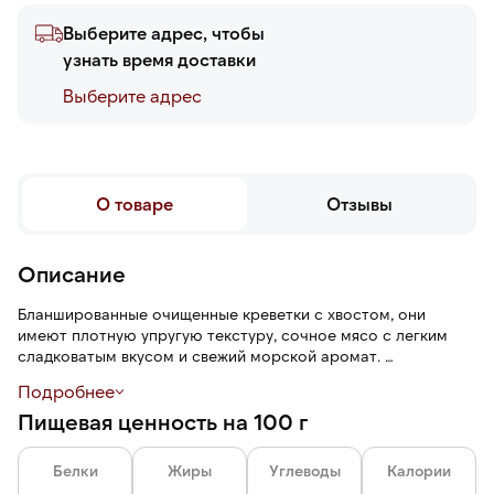
Выберите адрес, чтобы
узнать время доставки
Выберите адреc
О товаре
Отзывы
Описание
Бланшированные очищенные креветки с хвостом, они
имеют плотную упругую текстуру, сочное мясо с легким
сладковатым вкусом и свежий морской аромат.
Подробнее
Бланширование — кратковременная обработка креветок
Пищевая ценность на 100 г
кипятком для сохранения цвета, вкуса и питательных
свойств, удаления горечи и подготовки к дальнейшей
обработке.
Белки
Жиры
Углеводы
Калории