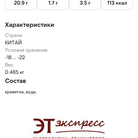
Калибровка 30 / 50 означает, что в одном килограмме
20.9 г
1.7 г
3.5 г
113 ккал
содержится от 30 до 50 креветок — средний размер.
Глазурь 7 % защищает от воздействий окружающей среды:
Характеристики
заветривания, механических повреждений, помогает
сохранить свежесть и вкус на протяжении всего срока
Страна
годности.
КИТАЙ
Условия хранения
-18 ... -22
Вес
0.465 кг
Состав
креветка, вода.