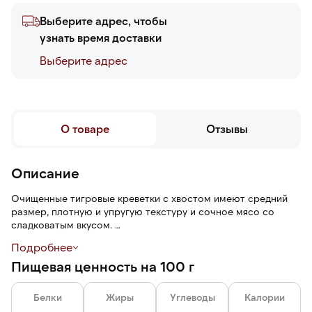
Выберите адрес, чтобы
узнать время доставки
Выберите адреc
О товаре
Отзывы
Описание
Очищенные тигровые креветки с хвостом имеют средний
размер, плотную и упругую текстуру и сочное мясо со
сладковатым вкусом.
Подробнее
Калибровка 26/30 означает, что в одном фунте содержится
Пищевая ценность на 100 г
от 26 до 30 креветок — крупный размер.
Глазурь 7 % защищает от воздействий окружающей среды:
Белки
Жиры
Углеводы
Калории
заветривания, механических повреждений, помогает