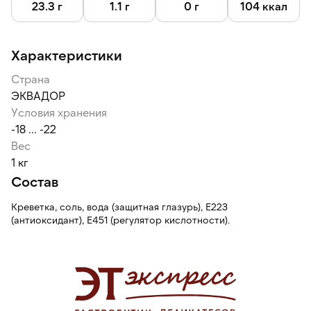
сохранить свежесть и вкус на протяжении всего срока
23.3 г
1.1 г
0 г
104 ккал
годности.
Характеристики
Страна
ЭКВАДОР
Условия хранения
-18 ... -22
Вес
1 кг
Состав
Креветка, соль, вода (защитная глазурь), Е223
(антиоксидант), Е451 (регулятор кислотности).