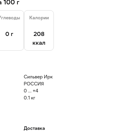
 100 г
Углеводы
Калории
0 г
208
ккал
Сильвер Ирк
РОССИЯ
0 ... +4
0.1 кг
Доставка