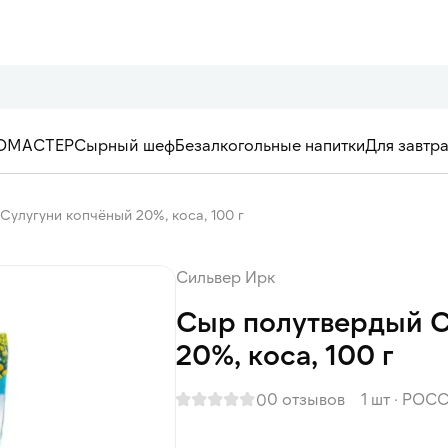
ОМАСТЕР
Сырный шеф
Безалкогольные напитки
Для завтр
улугуни копчёный 20%, коса, 100 г
Сильвер Ирк
Сыр полутвердый С
20%, коса, 100 г
0 отзывов
1 шт
·
РОСС
0