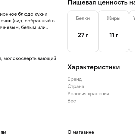
Пищевая ценность на
ционное блюдо кухни
Белки
Жиры
ечил (вид, собранный в
ичневым, белым или
оматом.
27 г
11 г
ая, молокосвертывающий
Характеристики
Бренд
Страна
Условия хранения
Вес
лям
О магазине