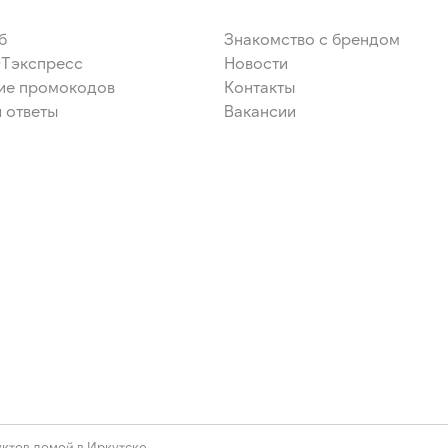
б
Знакомство с брендом
ЭТэкспресс
Новости
ие промокодов
Контакты
 ответы
Вакансии
ктов домой в Иркутске.