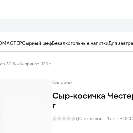
ОМАСТЕР
Сырный шеф
Безалкогольные напитки
Для завтр
ер 30 % «Киприно», 120 г
Киприно
Сыр-косичка Честе
г
0 отзывов
1 шт
·
РОСС
0