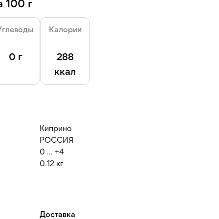
 100 г
Углеводы
Калории
0 г
288
ккал
Киприно
РОССИЯ
0 ... +4
0.12 кг
Доставка