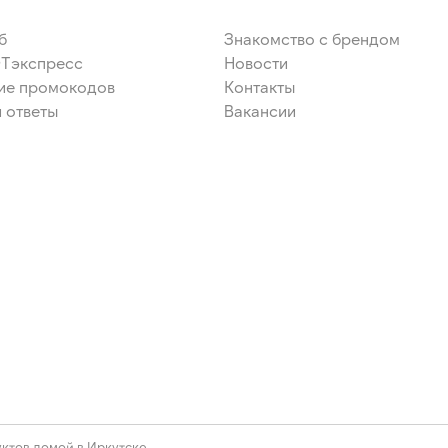
б
Знакомство с брендом
ЭТэкспресс
Новости
ие промокодов
Контакты
 ответы
Вакансии
ктов домой в Иркутске.