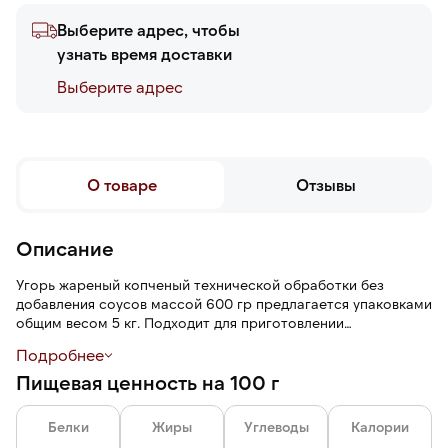
Выберите адрес, чтобы
узнать время доставки
Выберите адреc
О товаре
Отзывы
Описание
Угорь жареный копченый технической обработки без
добавления соусов массой 600 гр предлагается упаковками
общим весом 5 кг. Подходит для приготовлении
традиционных блюд японской кухни, таких как роллы, суши
Подробнее
и специальные блюда горячего стола.
Пищевая ценность на 100 г
Белки
Жиры
Углеводы
Калории