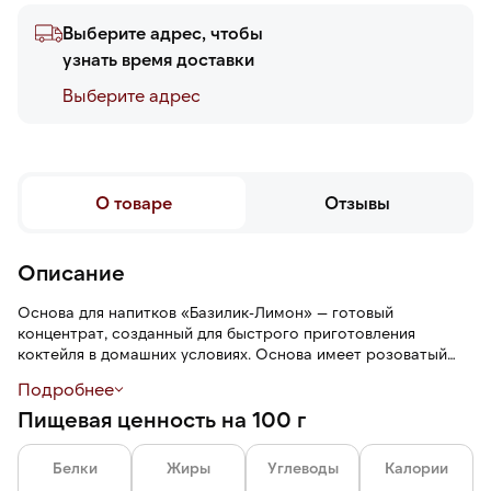
Выберите адрес, чтобы
узнать время доставки
Выберите адреc
О товаре
Отзывы
Описание
Основа для напитков «Базилик-Лимон» — готовый
концентрат, созданный для быстрого приготовления
коктейля в домашних условиях. Основа имеет розоватый
оттенок, текучую, сиропообразную консистенцию, пряный
Подробнее
аромат, сладко-кислый вкус с пикантными и травянистыми
Пищевая ценность на 100 г
нотами.
В отличие от обычных сиропов, основа разработана таким
Белки
Жиры
Углеводы
Калории
образом, что для получения напитка достаточно добавить