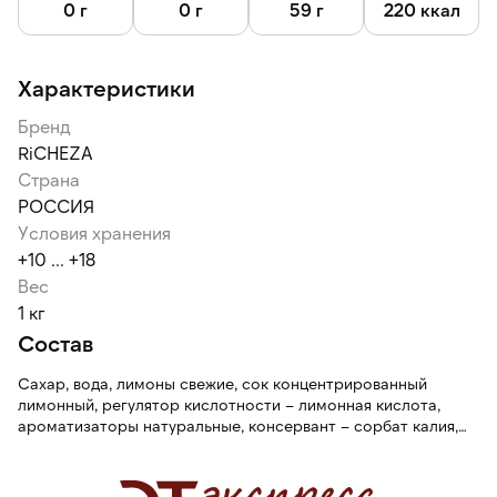
газированную воду и лед.
0 г
0 г
59 г
220 ккал
Характеристики
Бренд
RiCHEZA
Страна
РОССИЯ
Условия хранения
+10 ... +18
Вес
1 кг
Состав
Сахар, вода, лимоны свежие, сок концентрированный
лимонный, регулятор кислотности – лимонная кислота,
ароматизаторы натуральные, консервант – сорбат калия,
краситель – кармин.