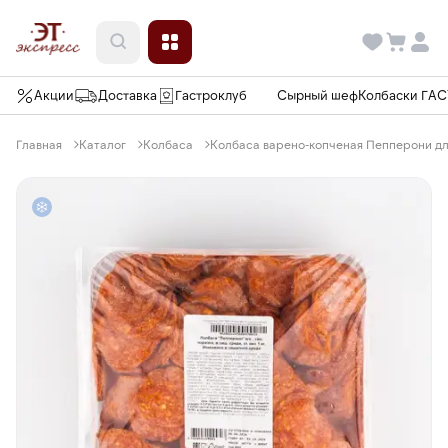
Акции
Доставка
Гастроклуб
Сырный шеф
Колбаски ГА
Главная
Каталог
Колбаса
Колбаса варено-копченая Пепперони для