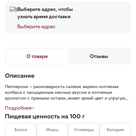
Выберите адрес, чтобы
узнать время доставки
Выберите адреc
О товаре
Отзывы
Описание
Пепперони — разновидность салями, варено-копченая
колбаса с насыщенным мясным вкусом и копченым
ароматом с пряными нотами, имеет яркий цвет и упругую,
плотную текстуру. Нарезанные слайсы без оболочки легко
Подробнее
отделяются друг от друга, что экономит время и сокращает
Пищевая ценность на 100 г
работу на кухне.
Белки
Жиры
Углеводы
Калории