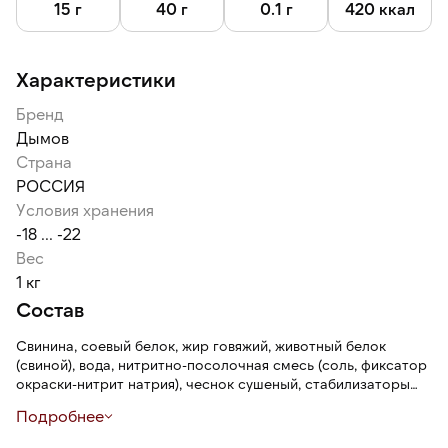
15 г
40 г
0.1 г
420 ккал
Характеристики
Бренд
Дымов
Страна
РОССИЯ
Условия хранения
-18 ... -22
Вес
1 кг
Состав
Свинина, соевый белок, жир говяжий, животный белок
(свиной), вода, нитритно-посолочная смесь (соль, фиксатор
окраски-нитрит натрия), чеснок сушеный, стабилизаторы
(пирофосфат натрия, полифосфат калия, моно и
Подробнее
диглицириды жирных кислот), пшеничная клетчатка,
регулятор кислотности (трифосфат натрия), сахар,