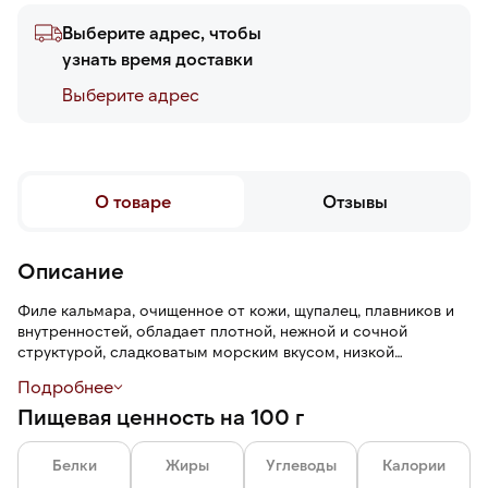
Выберите адрес, чтобы
узнать время доставки
Выберите адреc
О товаре
Отзывы
Описание
Филе кальмара, очищенное от кожи, щупалец, плавников и
внутренностей, обладает плотной, нежной и сочной
структурой, сладковатым морским вкусом, низкой
калорийностью. При длительном приготовлении филе
Подробнее
становится жестким и резиноподобным. Варите в течение
Пищевая ценность на 100 г
1–2 минут в кипящей воде, чтобы щупальца оставались
нежными.
Белки
Жиры
Углеводы
Калории