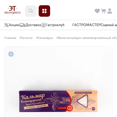
Акции
Доставка
Гастроклуб
ГАСТРОМАСТЕР
Сырный 
Главная
Каталог
Кальмары
Филе кальмара свежемороженный «Ком