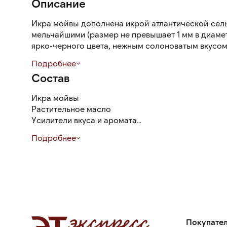
Описание
Икра мойвы дополнена икрой атлантической сель
мельчайшими (размер не превышает 1 мм в диамет
ярко-черного цвета, нежным солоноватым вкусом
Подробнее
Икра — один из основных компонентов роллов и су
Состав
для украшения различных блюд, сочетается с рис
употребляется как самостоятельная закуска.
Икра мойвы
Растительное масло
Усилители вкуса и аромата
Краситель аннато
Подробнее
Консерванты
Подсолнечное масло
Очищенная вода
Морская соль
Регулятор кислотности лимонная кислота
Покупате