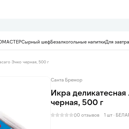
ОМАСТЕР
Сырный шеф
Безалкогольные напитки
Для завтр
саго Энко черная, 500 г
Санта Бремор
Икра деликатесная
черная, 500 г
0 отзывов
1 шт
·
БЕЛА
0