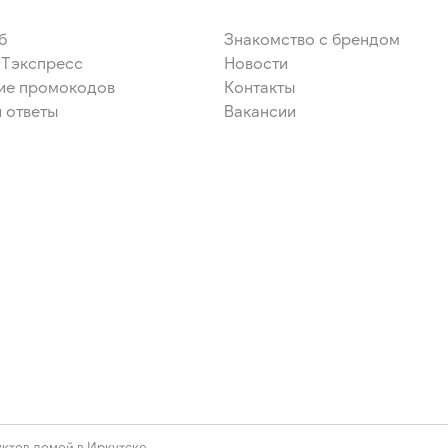
б
Знакомство с брендом
ЭТэкспресс
Новости
ие промокодов
Контакты
 ответы
Вакансии
ктов домой в Иркутске.