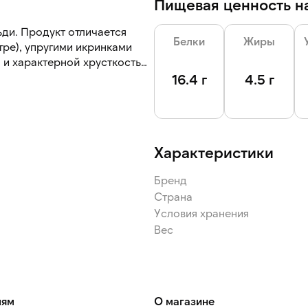
Пищевая ценность на
ди. Продукт отличается
Белки
Жиры
ре), упругими икринками
 и характерной хрусткостью.
16.4 г
4.5 г
ши, используется в салатах,
ом, нори, рыбой,
Характеристики
Бренд
Страна
Условия хранения
Вес
лям
О магазине