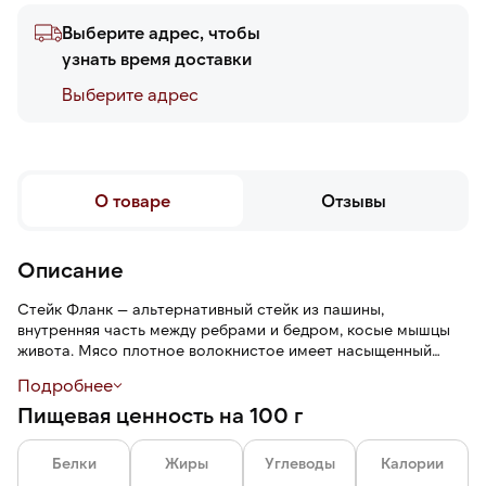
Выберите адрес, чтобы
узнать время доставки
Выберите адреc
О товаре
Отзывы
Описание
Стейк Фланк — альтернативный стейк из пашины,
внутренняя часть между ребрами и бедром, косые мышцы
живота. Мясо плотное волокнистое имеет насыщенный
говяжий вкус и аромат.
Подробнее
Пищевая ценность на 100 г
Говядина Matured Beef от Мираторг – мясо, изготовленное
из коров породы Абердин Ангус. Оно проходит процесс
«вызревания», в результате чего приобретает более мягкую
Белки
Жиры
Углеводы
Калории
структуру и наполняется ароматом. Эта говядина имеет