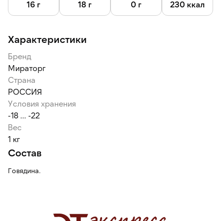
насыщенный мясной вкус с легкой кислинкой, который
16 г
18 г
0 г
230 ккал
формируется благодаря длительному травяному откорму.
Характеристики
Бренд
Мираторг
Страна
РОССИЯ
Условия хранения
-18 ... -22
Вес
1 кг
Состав
Говядина.