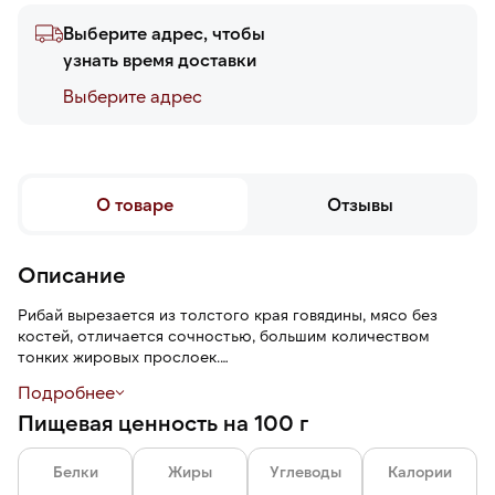
Выберите адрес, чтобы
узнать время доставки
Выберите адреc
О товаре
Отзывы
Описание
Рибай вырезается из толстого края говядины, мясо без
костей, отличается сочностью, большим количеством
тонких жировых прослоек.
Подробнее
Рекомендуемая степень прожарки — от medium rare до
Пищевая ценность на 100 г
medium / medium well.
В замороженном виде храните при температуре не выше -18
Белки
Жиры
Углеводы
Калории
℃ — 90 суток. После вскрытия упаковки — при температуре