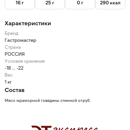
от +2 °С до +6 °С не более 24 часов.
16 г
25 г
0 г
290 ккал
Размораживайте не при комнатной температуре, а в
холодильнике (+3…+5°C) в оригинальной упаковке. После
Характеристики
разморозки приготовьте в течение суток.
Бренд
Гастромастер
Страна
РОССИЯ
Условия хранения
-18 ... -22
Вес
1 кг
Состав
Мясо мраморной говядины спинной отруб.