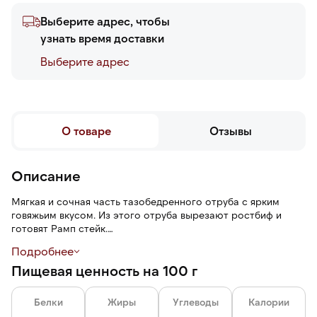
Выберите адрес, чтобы
узнать время доставки
Выберите адреc
О товаре
Отзывы
Описание
Мягкая и сочная часть тазобедренного отруба с ярким
говяжьим вкусом. Из этого отруба вырезают ростбиф и
готовят Рамп стейк.
Подробнее
Также из костреца подойдет для бульона, биточков и
Пищевая ценность на 100 г
рулетов, паровых и рубленных котлет, эскалопов,
медальонов, бефстроганова.
Белки
Жиры
Углеводы
Калории
Вакуумная упаковка защищает продукт от влаги, внешних