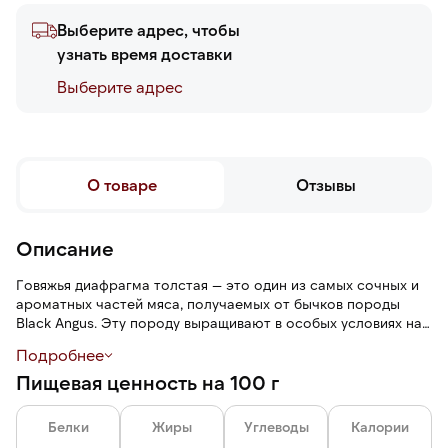
Выберите адрес, чтобы
узнать время доставки
Выберите адреc
О товаре
Отзывы
Описание
Говяжья диафрагма толстая — это один из самых сочных и
ароматных частей мяса, получаемых от бычков породы
Black Angus. Эту породу выращивают в особых условиях на
фермах, за ними осуществляется бережный уход. В
Подробнее
результате говядина получает высокое содержание
Пищевая ценность на 100 г
мраморного жира, что придает мясу невероятную нежность
и насыщенный вкус.
Белки
Жиры
Углеводы
Калории
Толстая диафрагма характеризуется крупным волокном и