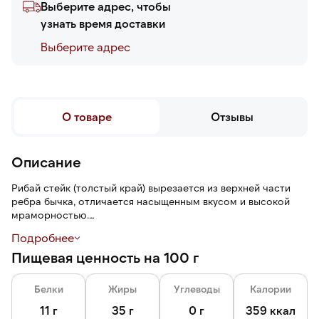
Выберите адрес, чтобы
узнать время доставки
Выберите адреc
О товаре
Отзывы
Описание
Рибай стейк (толстый край) вырезается из верхней части
ребра бычка, отличается насыщенным вкусом и высокой
мраморностью.
Качество соответствует премиальной классификации Prime
Подробнее
(высокое содержание внутримышечного жира).
Пищевая ценность на 100 г
Подходит для гриля, жарки на сковороде или запекания в
духовке.
Белки
Жиры
Углеводы
Калории
11 г
35 г
0 г
359 ккал