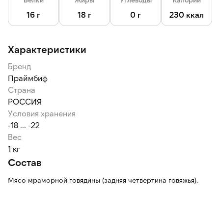
Боковую часть также можно пожарить на гриле или
сковороде: волокна удерживают влагу и впитывают соусы,
16 г
18 г
0 г
230 ккал
приобретая необычные вкусовые оттенки.
Большая экономичная упаковка позволяет расчитывать
Характеристики
стейки на целую компанию, большое торжество.
Бренд
Праймбиф
Страна
РОССИЯ
Условия хранения
-18 ... -22
Вес
1 кг
Состав
Мясо мраморной говядины (задняя четвертина говяжья).