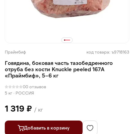
Праймбиф
код товара: ъ9718163
Говядина, боковая часть тазобедренного
отруба без кости Knuckle peeled 167А
«Праймбиф», 5–6 кг
0
0 отзывов
5 кг
·
РОССИЯ
1 319 ₽
/ кг
Добавить в корзину