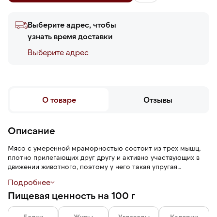
Выберите адрес, чтобы
узнать время доставки
Выберите адреc
О товаре
Отзывы
Описание
Мясо с умеренной мраморностью состоит из трех мышц,
плотно прилегающих друг другу и активно участвующих в
движении животного, поэтому у него такая упругая
структура. Повара часто готовят из этого отруба «быстрые
Подробнее
стейки»: шницель, отбивные, воздушный тартар, азу,
Пищевая ценность на 100 г
ароматный гуляш и стрипсы для вока. Плотная структура
легко поддается длительным способам приготовления.
Белки
Жиры
Углеводы
Калории