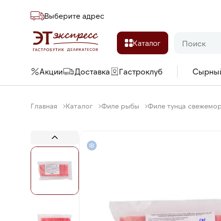
Выберите адреc
Каталог
Акции
Доставка
Гастроклуб
Сырны
Главная
Каталог
Филе рыбы
Филе тунца свежемор