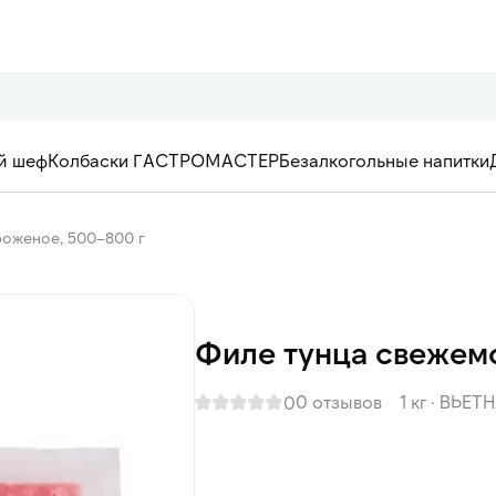
й шеф
Колбаски ГАСТРОМАСТЕР
Безалкогольные напитки
оженое, 500–800 г
Филе тунца свежем
0 отзывов
1 кг
·
ВЬЕТ
0