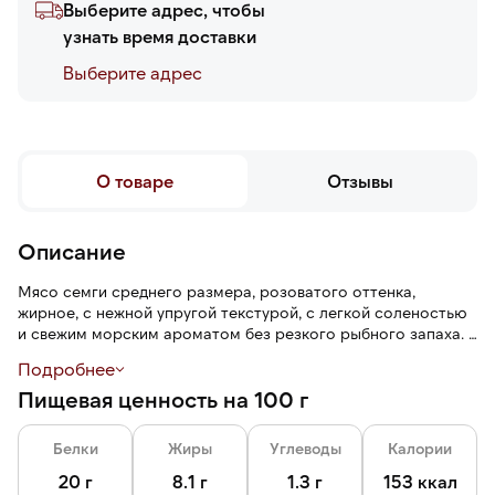
Выберите адрес, чтобы
узнать время доставки
Выберите адреc
О товаре
Отзывы
Описание
Мясо семги среднего размера, розоватого оттенка,
жирное, с нежной упругой текстурой, с легкой соленостью
и свежим морским ароматом без резкого рыбного запаха.
Подробнее
Разделка облегчает работу на кухне и экономит время.
Пищевая ценность на 100 г
Трим D — рыба очищена от хребта и реберных костей,
спинного плавника, жаберной крышки, брюшных жира и
плавника, пинбона кости, брюха, части хвоста.
Белки
Жиры
Углеводы
Калории
20 г
8.1 г
1.3 г
153 ккал