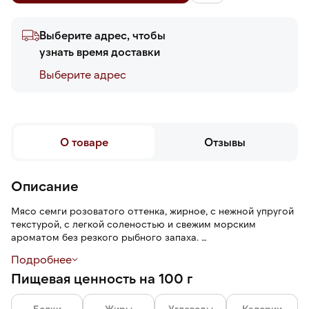
Выберите адрес, чтобы
узнать время доставки
Выберите адреc
О товаре
Отзывы
Описание
Мясо семги розоватого оттенка, жирное, с нежной упругой
текстурой, с легкой соленостью и свежим морским
ароматом без резкого рыбного запаха.
Подробнее
Разделка облегчает работу на кухне и экономит время.
Пищевая ценность на 100 г
Трим С — рыба очищена от хребта и реберных костей,
спинного плавника, жаберной крышки, брюшных жира и
плавника, пинбона кости.
Белки
Жиры
Углеводы
Калории