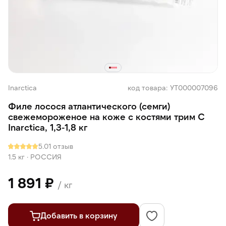
Inarctica
код товара: УТ000007096
Филе лосося атлантического (семги)
свежемороженое на коже с костями трим С
Inarctica, 1,3-1,8 кг
5.0
1 отзыв
1.5 кг
·
РОССИЯ
1 891 ₽
/ кг
Добавить в корзину