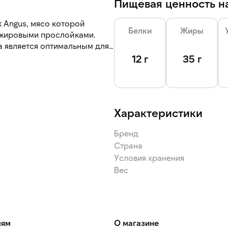
Пищевая ценность на
 Angus, мясо которой
Белки
Жиры
 жировыми прослойками.
а является оптимальным для
расный цвет, однородную
12 г
35 г
прослойки равномерно
м и нежным, с однородной и
Характеристики
Бренд
Страна
Условия хранения
Вес
лям
О магазине