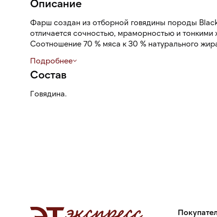
Описание
Фарш создан из отборной говядины породы Black
отличается сочностью, мраморностью и тонкими
Соотношение 70 % мяса к 30 % натурального жир
приготовления блюд. Фарш имеет насыщенный к
Подробнее
структуру, яркий мясной вкус. Тонкие жировые 
Состав
плавятся при приготовлении, делая блюдо сочны
нерыхлой текстурой.
Говядина.
Покупате