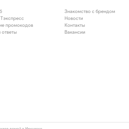
б
Знакомство с брендом
ЭТэкспресс
Новости
ие промокодов
Контакты
 ответы
Вакансии
ктов домой в Иркутске.