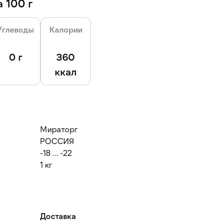
 100 г
Углеводы
Калории
0 г
360
ккал
Мираторг
РОССИЯ
-18 ... -22
1 кг
Доставка