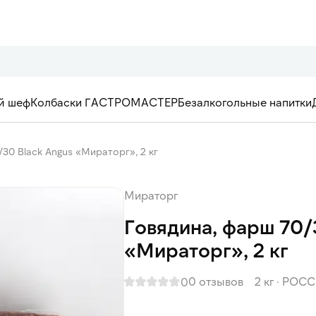
й шеф
Колбаски ГАСТРОМАСТЕР
Безалкогольные напитки
/30 Black Angus «Мираторг», 2 кг
Мираторг
Говядина, фарш 70/
«Мираторг», 2 кг
0 отзывов
2 кг
·
РОСС
0