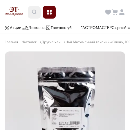
Акции
Доставка
Гастроклуб
ГАСТРОМАСТЕР
Сырный 
Главная
Каталог
Другие чаи
Чай Матча синий тайский «Слон», 100