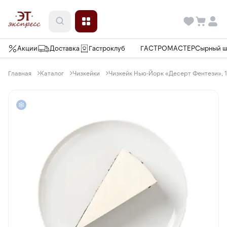
Акции
Доставка
Гастроклуб
ГАСТРОМАСТЕР
Сырный 
Главная
Каталог
Чизкейки
Чизкейк Нью-Йорк «Десерт Фентези», 16