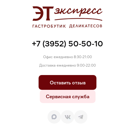
масло, оливковое масло], вода, соль, эмульгаторы: моно- и
диглицериды жирных кислот, соевый лецитин; консервант:
сорбат калия; натуральный ароматизатор, искусственный
ароматизатор, краситель: бета-каротин), крошка медового
печенья грэхэм (пшеничная мука, фруктозный сироп,
растительное масло, разрыхлитель: гидрокарбонат натрия;
соль, мед), яйца, инвертный сахар, пальмовое масло,
+7 (3952) 50-50-10
кукурузный крахмал, натуральный ароматизатор: ваниль;
искусственный ароматизатор: ванилин; соевое масло,
яичный белок.
Офис ежедневно 8:30-21:00
Доставка ежедневно 9:00-22:00
Оставить отзыв
Сервисная служба