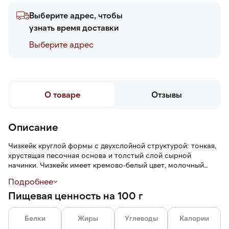
Выберите адрес, чтобы
узнать время доставки
Выберите адреc
О товаре
Отзывы
Описание
Чизкейк круглой формы с двухслойной структурой: тонкая,
хрустящая песочная основа и толстый слой сырной
начинки. Чизкейк имеет кремово-белый цвет, молочный
аромат с оттенками ванили, плотную, нежную текстуру и
Подробнее
насыщенный сливочный вкус с маслянистыми и
Пищевая ценность на 100 г
карамельными нотами.
Белки
Жиры
Углеводы
Калории