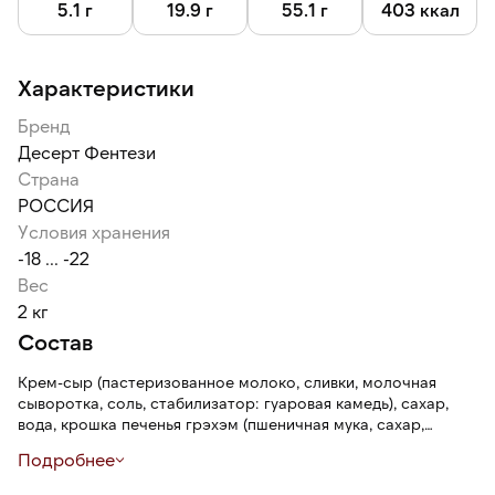
5.1 г
19.9 г
55.1 г
403 ккал
Характеристики
Бренд
Десерт Фентези
Страна
РОССИЯ
Условия хранения
-18 ... -22
Вес
2 кг
Состав
Крем-сыр (пастеризованное молоко, сливки, молочная
сыворотка, соль, стабилизатор: гуаровая камедь), сахар,
вода, крошка печенья грэхэм (пшеничная мука, сахар,
растительное масло, фруктозный сироп, соль,
Подробнее
разрыхлитель: гидрокарбонат натрия), пшеничная мука,
смесь растительных масел ([соевое масло, пальмовое