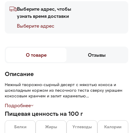
Выберите адрес, чтобы
узнать время доставки
Выберите адреc
О товаре
Отзывы
Описание
Нежный творожно-сырный десерт с мякотью кокоса и
шоколадным коржом из песочного теста сверху украшен
кокосовым кранчем и залит карамелью.
Подробнее
После разморозки торт сохраняет свежесть, вкус и форму.
Пищевая ценность на 100 г
Благодаря ровной нарезке торт эстетично выглядит, его
удобно есть.
Белки
Жиры
Углеводы
Калории