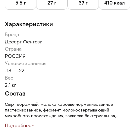
5.5 г
27 г
37 г
410 ккал
Характеристики
Бренд
Десерт Фентези
Страна
РОССИЯ
Условия хранения
-18 ... -22
Вес
2.1 кг
Состав
Сыр творожный: молоко коровье нормализованное
пастеризованное, фермент молокосвертывающий
микробного происхождения, закваска бактериальная,
стабилизатор (камедь рожкового дерева), соль; смесь сухая
Подробнее
пищевая сахаросодержащая: сахарная пудра, сухой сироп
глюкозы, декстроза (глюкоза), порошковая смесь на основе