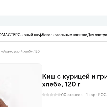
ОМАСТЕР
Сырный шеф
Безалкогольные напитки
Для завтр
 «Акимовский хлеб», 120 г
Киш с курицей и г
хлеб», 120 г
0 отзывов
1 кор
·
РОС
0