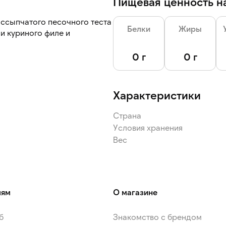
Пищевая ценность на
ассыпчатого песочного теста
Белки
Жиры
и куриного филе и
0 г
0 г
Характеристики
Страна
Условия хранения
Вес
лям
О магазине
б
Знакомство с брендом