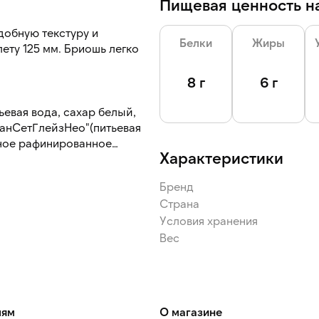
Пищевая ценность на
добную текстуру и
Белки
Жиры
ету 125 мм. Бриошь легко
8 г
6 г
евая вода, сахар белый,
СанСетГлейзНео"(питьевая
чное рафинированное
Характеристики
 крахмал кукурузный), соль
е инстантные, глютен
Бренд
овления хлебобулочных
Страна
опекарная высший сорт,
Условия хранения
жи, антиокислитель
00ii), ароматизатор "Масло
Вес
ские вещества, масло
.
лям
О магазине