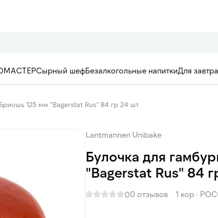
ОМАСТЕР
Сырный шеф
Безалкогольные напитки
Для завтр
Бриошь 125 мм "Bagerstat Rus" 84 гр 24 шт
Lantmannen Unibake
Булочка для гамбур
"Bagerstat Rus" 84 г
0 отзывов
1 кор
·
РОС
0