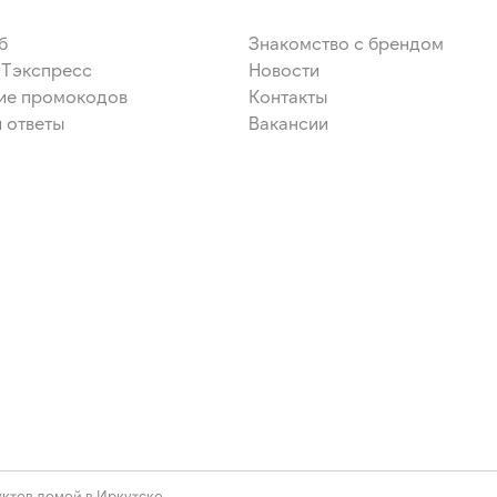
б
Знакомство с брендом
ЭТэкспресс
Новости
ие промокодов
Контакты
 ответы
Вакансии
ктов домой в Иркутске.