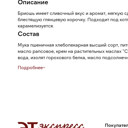
Описание
Бриошь имеет сливочный вкус и аромат, мягкую с
блестящую глянцевую корочку. Подходит под котл
карамелизуется.
Состав
Мука пшеничная хлебопекарная высший сорт, пить
масло рапсовое, крем на растительных маслах "
вода, изолят горохового белка, масло подсолне
дезодорированное, декстроза, мальтодекстрины,
Подробнее
поваренная пищевая, дрожжи хлебопекарные сухи
пшеничный (клейковина), смесь сухая для пригот
изделий «Профи Пан» 060 (мука пшеничная хлеб
ферментные препараты, дезактивированные дрож
аскорбиновая кислота, регулятор кислотности Е5
сливочное DEL'AR® 11.03.222 S ( Вкусоароматиче
рапсовое), антиокислитель аскорбиновая кислота
Покупате