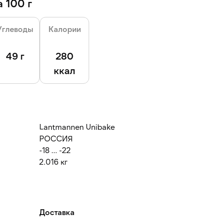
 100 г
Углеводы
Калории
49 г
280
ккал
Lantmannen Unibake
РОССИЯ
-18 ... -22
2.016 кг
Доставка