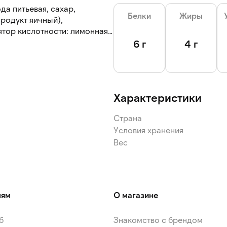
да питьевая, сахар,
Белки
Жиры
родукт яичный),
ислотности: лимонная
6 г
4 г
Характеристики
Страна
Условия хранения
Вес
лям
О магазине
б
Знакомство с брендом