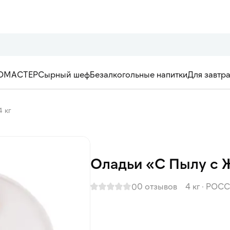
ОМАСТЕР
Сырный шеф
Безалкогольные напитки
Для завтр
 кг
Оладьи «С Пылу с Ж
0 отзывов
4 кг
·
РОСС
0