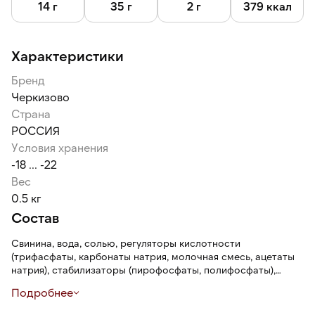
14 г
35 г
2 г
379 ккал
Характеристики
Бренд
Черкизово
Страна
РОССИЯ
Условия хранения
-18 ... -22
Вес
0.5 кг
Состав
Свинина, вода, солью, регуляторы кислотности
(трифасфаты, карбонаты натрия, молочная смесь, ацетаты
натрия), стабилизаторы (пирофосфаты, полифосфаты),
загустители ( каррагинан из водрослей, ксантановая
Подробнее
камедь), мальтодекстрин, усилитель вкуса и аромата.