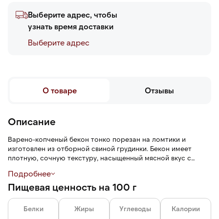
Выберите адрес, чтобы
узнать время доставки
Выберите адреc
О товаре
Отзывы
Описание
Варено-копченый бекон тонко порезан на ломтики и
изготовлен из отборной свиной грудинки. Бекон имеет
плотную, сочную текстуру, насыщенный мясной вкус с
солоноватостью и нотами копчения и пряный аромат с
Подробнее
дымными оттенками.
Пищевая ценность на 100 г
Белки
Жиры
Углеводы
Калории