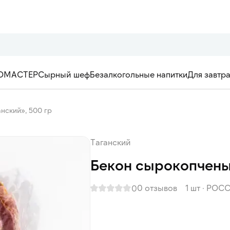
ОМАСТЕР
Сырный шеф
Безалкогольные напитки
Для завтр
нский», 500 гр
Таганский
Бекон сырокопчены
0 отзывов
1 шт
·
РОСС
0