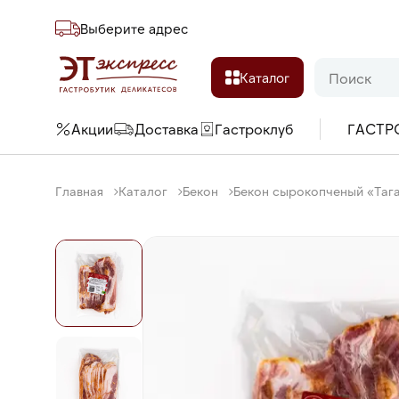
Выберите адреc
Каталог
Акции
Доставка
Гастроклуб
ГАСТР
Главная
Каталог
Бекон
Бекон сырокопченый «Тага