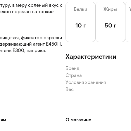
уру, в меру соленый вкус с
Белки
Жиры
екон порезан на тонкие
10 г
50 г
 пищевая, фиксатор окраски
оудерживающий агент Е450iii,
итель Е300, паприка.
Характеристики
Бренд
Страна
Условия хранения
Вес
лям
О магазине