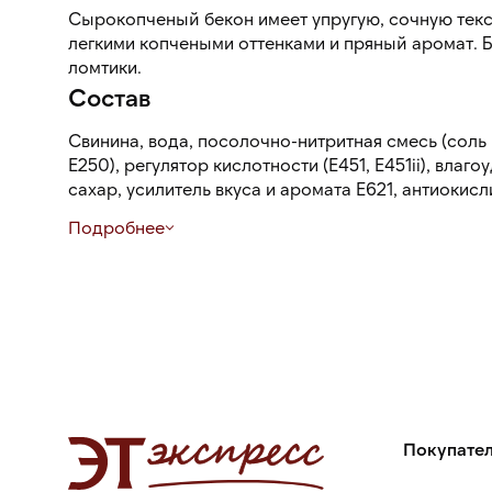
Сырокопченый бекон имеет упругую, сочную текст
легкими копчеными оттенками и пряный аромат. Б
ломтики.
Состав
Свинина, вода, посолочно-нитритная смесь (соль
Е250), регулятор кислотности (Е451, Е451ii), влаг
сахар, усилитель вкуса и аромата Е621, антиокисл
Подробнее
Покупате