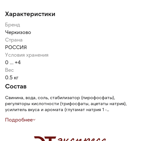
Характеристики
Бренд
Черкизово
Страна
РОССИЯ
Условия хранения
0 ... +4
Вес
0.5 кг
Состав
Свинина, вода, соль, стабилизатор (пирофосфаты),
регуляторы кислотности (трифосфаты, ацетаты натрия),
усилитель вкуса и аромата (глутамат натрия 1 -
замещенный), виноградный сахар, антиокислитель
Подробнее
(изоаскорбат натрия), фиксатор окраски - нитрит натрия.