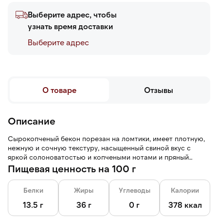
Выберите адрес, чтобы
узнать время доставки
Выберите адреc
О товаре
Отзывы
Описание
Сырокопченый бекон порезан на ломтики, имеет плотную,
нежную и сочную текстуру, насыщенный свиной вкус с
яркой солоноватостью и копчеными нотами и пряный
аромат с дымными оттенками.
Пищевая ценность на 100 г
Белки
Жиры
Углеводы
Калории
13.5 г
36 г
0 г
378 ккал