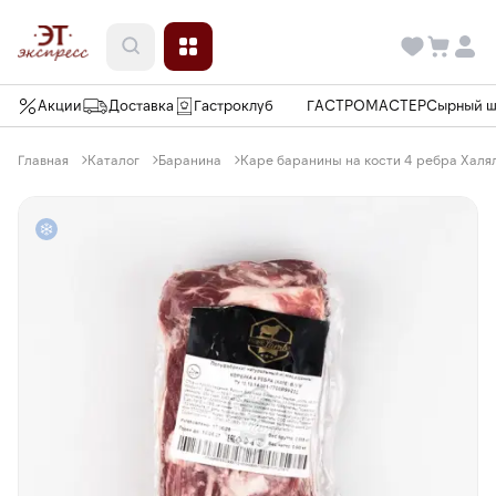
Акции
Доставка
Гастроклуб
ГАСТРОМАСТЕР
Сырный 
Главная
Каталог
Баранина
Каре баранины на кости 4 ребра Халял