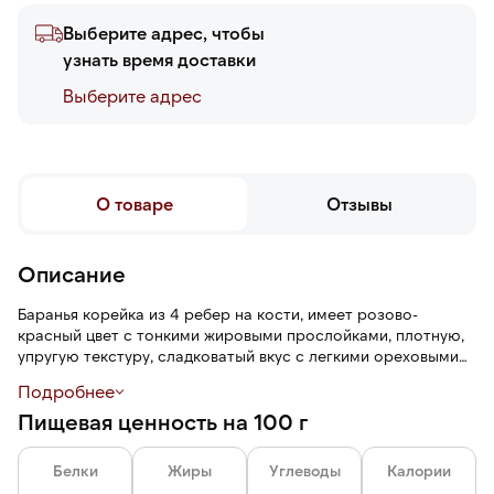
Выберите адрес, чтобы
узнать время доставки
Выберите адреc
О товаре
Отзывы
Описание
Баранья корейка из 4 ребер на кости, имеет розово-
красный цвет с тонкими жировыми прослойками, плотную,
упругую текстуру, сладковатый вкус с легкими ореховыми
нотами. При жарке или запекании мясо становится сочным,
Подробнее
мягким и легко отделяется от кости, сохраняя волокнистую
Пищевая ценность на 100 г
структуру.
Белки
Жиры
Углеводы
Калории