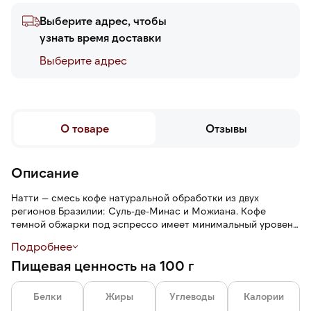
Выберите адрес, чтобы
узнать время доставки
Выберите адреc
О товаре
Отзывы
Описание
Натти — смесь кофе натуральной обработки из двух
регионов Бразилии: Суль-де-Минас и Можиана. Кофе
темной обжарки под эспрессо имеет минимальный уровень
кислотности, высокую сладость и плотность, вкус жареных
Подробнее
орехов, печенья и нуги.
Пищевая ценность на 100 г
Кофе в зернах. После помола свежесть кофе улетучивается
за минуты, поэтому смалывать зерна лучше
Белки
Жиры
Углеводы
Калории
непосредственно перед приготовлением. Желательно