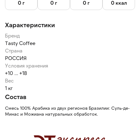
употребить в течение первых 2 месяцев после обжарки, в
0 г
0 г
0 г
0 ккал
этот период кофе находится на пике вкуса. После вскрытия
упаковки вкус сохраняется в течение недели.
Характеристики
Дату обжарки кофе уточняйте у менеджеров интернет-
магазина или при получении заказа отсканируйте QR-код
Бренд
на упаковке.
Tasty Coffee
Страна
РОССИЯ
Условия хранения
+10 ... +18
Вес
1 кг
Состав
Смесь 100% Арабика из двух регионов Бразилии: Суль-де-
Минас и Можиана натуральных обработок.