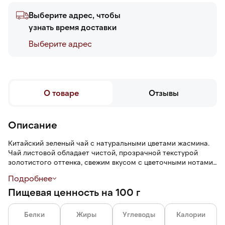
Выберите адрес, чтобы
узнать время доставки
Выберите адреc
О товаре
Отзывы
Описание
Китайский зеленый чай с натуральными цветами жасмина.
Чай листовой обладает чистой, прозрачной текстурой
золотистого оттенка, свежим вкусом с цветочными нотами
и легкой сладостью в послевкусии без излишней терпкости
Подробнее
и горечи, тонким травянистым ароматом.
Пищевая ценность на 100 г
Белки
Жиры
Углеводы
Калории