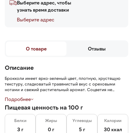
Выберите адрес, чтобы
узнать время доставки
Выберите адреc
О товаре
Отзывы
Описание
Брокколи имеет ярко-зеленый цвет, плотную, хрустящую
текстуру, сладковатый травянистый вкус с ореховыми
нотами и свежий растительный аромат. Соцветия не
развариваются в кашу.
Подробнее
Пищевая ценность на 100 г
Шоковая заморозка — технология быстрой заморозки,
которая помогает сохранить питательный свойства и
рассыпчатость.
Белки
Жиры
Углеводы
Калории
3 г
0 г
5 г
30 ккал