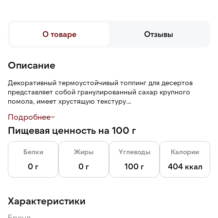
О товаре
Отзывы
Описание
Декоративный термоустойчивый топпинг для десертов
представляет собой гранулированный сахар крупного
помола, имеет хрустящую текстуру.
Подробнее
Сахар подходит для украшения десертов, особенно
Пищевая ценность на 100 г
выпечки из дрожжевого или песочного теста.
Банка из переработанного пластика удобна в
Белки
Жиры
Углеводы
Калории
транспортировке и хранении.
0 г
0 г
100 г
404 ккал
Характеристики
Бренд