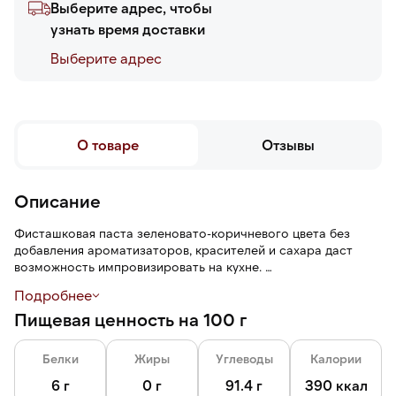
Выберите адрес, чтобы
узнать время доставки
Выберите адреc
О товаре
Отзывы
Описание
Фисташковая паста зеленовато-коричневого цвета без
добавления ароматизаторов, красителей и сахара даст
возможность импровизировать на кухне.
Подробнее
Паста используется в изготовлении напитков, кондитерских
Пищевая ценность на 100 г
кремов, начинок, глазурей, нуги, и других лакомств. Мягкая
тягучая текстура, тонкий вкус и сладковатый ореховый
аромат пасты составляет яркую основу этих блюд.
Белки
Жиры
Углеводы
Калории
6 г
0 г
91.4 г
390 ккал