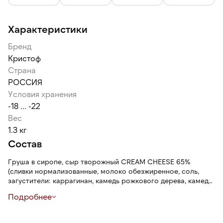
Характеристики
Бренд
Кристоф
Страна
РОССИЯ
Условия хранения
-18 ... -22
Вес
1.3 кг
Состав
Груша в сиропе, сыр творожный CREAM CHEESE 65%
(сливки нормализованные, молоко обезжиренное, соль,
загустители: каррагинан, камедь рожкового дерева, камедь
гуаровая; агент желирующий хлорид калия, закваска
Подробнее
молочнокислых мезофильно-термофильных культур), сыр
мягкий "Рикотта" (сыворотка подсырная, сливки
пастеризованные, регулятор кислотности лимонная