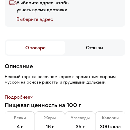
Выберите адрес, чтобы
узнать время доставки
Выберите адреc
О товаре
Отзывы
Описание
Нежный торт на песочном корже с ароматным сырным
муссом на основе рикотты и грушевыми дольками.
После разморозки торт сохраняет свежесть, вкус и форму.
Подробнее
Пищевая ценность на 100 г
Благодаря ровной нарезке торт эстетично выглядит, его
удобно есть.
Белки
Жиры
Углеводы
Калории
4 г
16 г
35 г
300 ккал