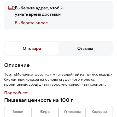
Выберите адрес, чтобы
узнать время доставки
Выберите адреc
О товаре
Отзывы
Описание
Торт «Молочная девочка» многослойный из тонких, нежных
бисквитных коржей на основе сгущенного молока,
пропитанных воздушным творожно-сливочным кремом.
Торт посыпан белой шоколадной стружкой.
Подробнее
Пищевая ценность на 100 г
У торта сливочно-молочный вкус с выраженными
карамельными нотами и легкий бисквитный аромат.
Белки
Жиры
Углеводы
Калории