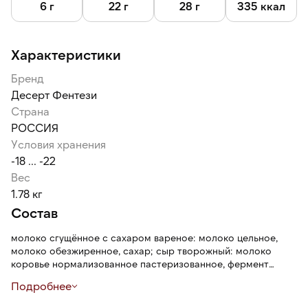
6 г
22 г
28 г
335 ккал
Характеристики
Бренд
Десерт Фентези
Страна
РОССИЯ
Условия хранения
-18 ... -22
Вес
1.78 кг
Состав
молоко сгущённое с сахаром вареное: молоко цельное,
молоко обезжиренное, сахар; сыр творожный: молоко
коровье нормализованное пастеризованное, фермент
молокосвертывающий микробного происхождения,
Подробнее
закваска бактериальная, стабилизатор (камедь рожкового
дерева), соль; крем сливочный ультрапастеризованный