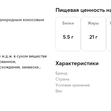
Пищевая ценность на
 однородным кокосовым
Белки
Жиры
укта. После дефростации
5.5 г
21 г
 ароматным, сохраняет
 м.д.ж. в сухом веществе
ованное,
Характеристики
хождения, закваска
ерева, соль поваренная
Бренд
ьевая, жир растительный,
Страна
 сироп, лецитин соевый,
Условия хранения
ы (гидроксипропилцеллюлоза,
Вес
атизатор, краситель бета-
зодарированные растительные
ицеридов и полиглицериды
изатор, краситель бета-