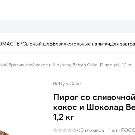
ОМАСТЕР
Сырный шеф
Безалкогольные напитки
Для завтр
ой Бразильский кокос и Шоколад Betty's Cake, 12 порций, 1,2 кг
Betty's Cake
Пирог со сливочно
кокос и Шоколад Bet
1,2 кг
0 отзывов
1 шт
·
РОСС
0