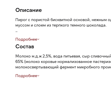
Описание
Пирог с пористой бисквитной основой, нежным
муссом и слоем из терпкого темного шоколада.
Шоковая заморозка сохраняет все свойства прод
Подробнее
готов к употреблению и остается мягким, свежим,
Состав
презентабельный вид.
Молоко м.д.ж 2,5%, вода питьевая, сыр сливочный
65% (молоко коровье нормализованное пастериз
молокосвертывающий фермент микробного проис
бактериальная, стабилизатор камедь рожкового д
Подробнее
пищевая), крем на растительных маслах (вода пит
сахар, белок молочный, эмульгаторы (сорбитовый
эфиры глицерина, цитрат магния), стабилизатор
альгинат натрия), соль пищевая поваренная, аром
каротин), сахар, маргарин (рафинорованные де
масла, вода питьевая, эмульгатор эфиры моногл
жирных кислот, соль пищевая поваренная, аромат