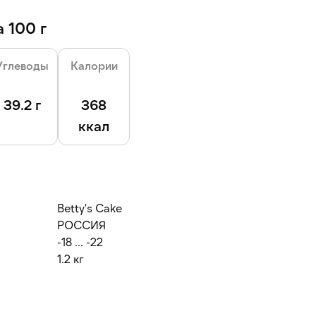
 100 г
Углеводы
Калории
39.2 г
368
ккал
Betty's Cake
РОССИЯ
-18 ... -22
1.2 кг