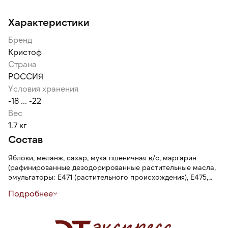
Характеристики
Бренд
Кристоф
Страна
РОССИЯ
Условия хранения
-18 ... -22
Вес
1.7 кг
Состав
Яблоки, меланж, сахар, мука пшеничная в/с, маргарин
(рафинированные дезодорированные растительные масла,
эмульгаторы: Е471 (растительного происхождения), Е475,
соевый лецитин, соль, консерванты: сорбиновая кислота,
Подробнее
бензоат натрия, краситель: каротин, ароматизатор масла,
регулятор кислотности: лимонная кислота), глазурь для
покрытия кондитерских изделий (сироп глюкозный, вода,
сахар, загустители (пектин, ксантановая камедь),