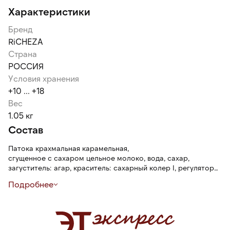
Характеристики
Бренд
RiCHEZA
Страна
РОССИЯ
Условия хранения
+10 ... +18
Вес
1.05 кг
Состав
Патока крахмальная карамельная,
сгущенное с сахаром цельное молоко, вода, сахар,
загуститель: агар, краситель: сахарный колер I, регуляторы
кислотности: цитрат натрия, лимонная кислота, эмульгатор:
Подробнее
моно- и диглицериды жирных кислот, ароматизатор
""Вареное сгущенное молоко"", соль поваренная пищевая,
консервант: сорбат калия."