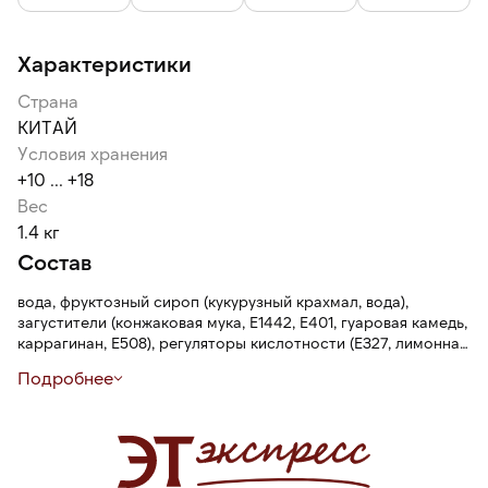
Характеристики
Страна
КИТАЙ
Условия хранения
+10 ... +18
Вес
1.4 кг
Состав
вода, фруктозный сироп (кукурузный крахмал, вода),
загустители (конжаковая мука, Е1442, Е401, гуаровая камедь,
каррагинан, Е508), регуляторы кислотности (Е327, лимонная
кислота, Е331, Е296), консервант (Е202), подсластитель
Подробнее
(сукралоза), краситель Е171, ароматизатор