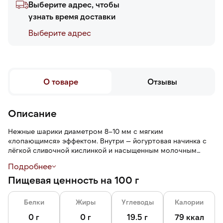
Выберите адрес, чтобы
узнать время доставки
Выберите адреc
О товаре
Отзывы
Описание
Нежные шарики диаметром 8–10 мм с мягким
«лопающимся» эффектом. Внутри — йогуртовая начинка с
лёгкой сливочной кислинкой и насыщенным молочным
вкусом. Отлично сочетаются с холодными напитками и
Подробнее
десертами.
Пищевая ценность на 100 г
Белки
Жиры
Углеводы
Калории
0 г
0 г
19.5 г
79 ккал